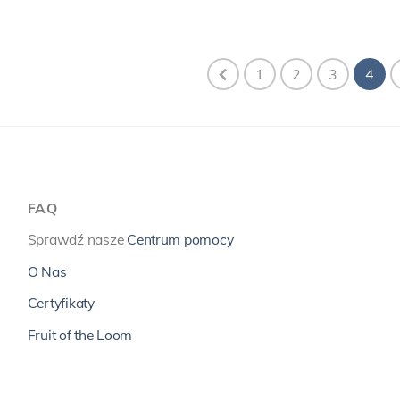
1
2
3
4
FAQ
Sprawdź nasze
Centrum pomocy
O Nas
Certyfikaty
Fruit of the Loom