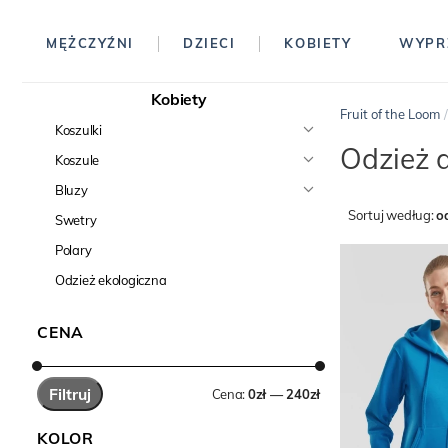
MĘŻCZYŹNI
DZIECI
KOBIETY
WYPR
Kobiety
Fruit of the Loom
Koszulki
Odzież 
Koszule
Bluzy
Sortuj według:
o
Swetry
Polary
Odzież ekologiczna
CENA
Filtruj
Cena:
0zł — 240zł
KOLOR