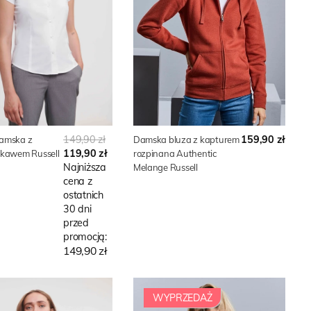
149,90 zł
159,90 zł
damska z
Damska bluza z kapturem
119,90 zł
ękawem Russell
rozpinana Authentic
Najniższa
Melange Russell
cena z
ostatnich
30 dni
przed
promocją:
149,90 zł
WYPRZEDAŻ