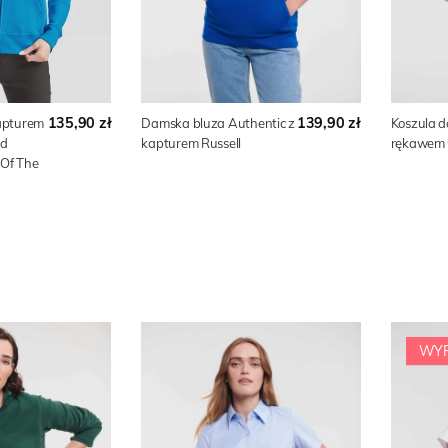
135,90 zł
139,90 zł
apturem
Damska bluza Authentic z
Koszula 
od
kapturem Russell
rękawem O
 Of The
WYP