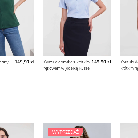
149,90 zł
149,90 zł
inany
Koszula damska z krótkim
Koszula 
rękawem w jodełkę Russell
krótkim r
WYPRZEDAŻ