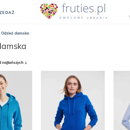
ZEDAŻ
/
Odzież damska
damska
d najtańszych