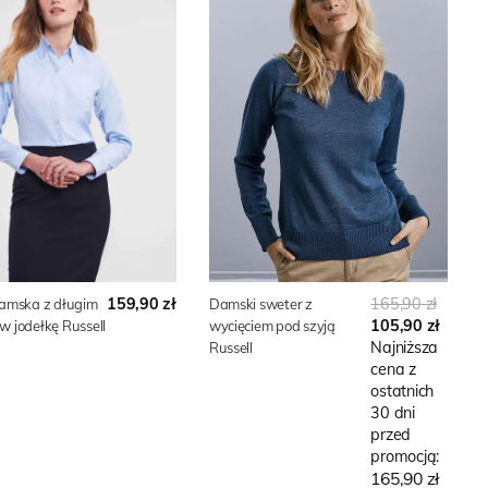
159,90 zł
165,90 zł
damska z długim
Damski sweter z
105,90 zł
 jodełkę Russell
wycięciem pod szyją
Najniższa
Russell
cena z
ostatnich
30 dni
przed
promocją:
165,90 zł