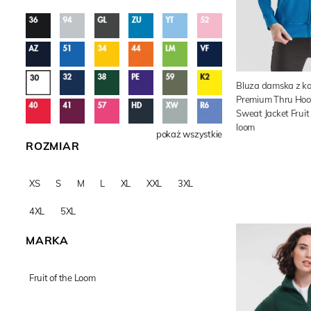
Bluza damska z k
Premium Thru Ho
Sweat Jacket Fruit
loom
pokaż wszystkie
ROZMIAR
XS
S
M
L
XL
XXL
3XL
4XL
5XL
MARKA
Fruit of the Loom