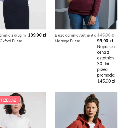
139,90 zł
145,90 zł
damska z długim
Bluza damska Authentic
99,90 zł
xford Russell
Melange Russell
Najniższa
cena z
ostatnich
30 dni
przed
promocją:
145,90 zł
RZEDAŻ