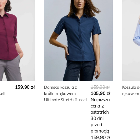
159,90 zł
159,90 zł
Damska koszula z
Koszula 
105,90 zł
ell
krótkim rękawem
rękawem w
Najniższa
Ultimate Stretch Russell
cena z
ostatnich
30 dni
przed
promocją:
159,90 zł