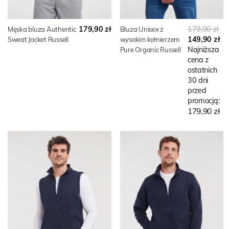
179,90 zł
179,90 zł
Męska bluza Authentic
Bluza Unisex z
149,90 zł
Sweat Jacket Russell
wysokim kołnierzem
Najniższa
Pure Organic Russell
cena z
ostatnich
30 dni
przed
promocją:
179,90 zł