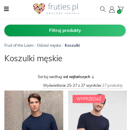
0
Filtruj produkty
Fruit of the Loom
/
Odzież męska
/
Koszulki
Koszulki męskie
Sortuj według:
od najtańszych
Wyświetlanie 25-27 z 27 wyników
27 produkty
WYPRZEDAŻ