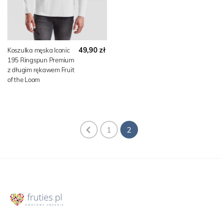
49,90 zł
Koszulka męska Iconic
195 Ringspun Premium
z długim rękawem Fruit
of the Loom
1
2