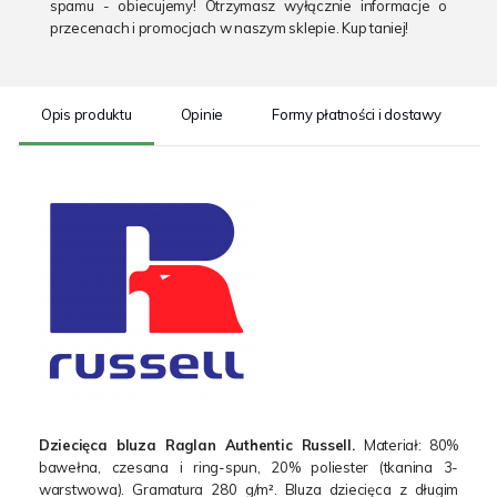
spamu - obiecujemy! Otrzymasz wyłącznie informacje o
przecenach i promocjach w naszym sklepie. Kup taniej!
Opis produktu
Opinie
Formy płatności i dostawy
S
Dziecięca bluza Raglan Authentic Russell.
Materiał: 80%
bawełna, czesana i ring-spun, 20% poliester (tkanina 3-
warstwowa). Gramatura 280 g/m². Bluza dziecięca z długim