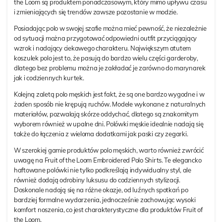
the Loom są produktem ponadczasowym, który mimo upływu czasu
i zmieniających się trendów zawsze pozostanie w modzie.
Posiadając polo w swojej szafie można mieć pewność, że niezależnie
od sytuacji można przygotować odpowiedni outfit przyciągający
wzrok i nadający ciekawego charakteru. Największym atutem
koszulek polo jest to, że pasują do bardzo wielu części garderoby,
dlatego bez problemu można je zakładać je zarówno do marynarek
jak i codziennych kurtek.
Kolejną zaletą polo męskich jest fakt, że są one bardzo wygodne i w
żaden sposób nie krępują ruchów. Modele wykonane z naturalnych
materiałów, pozwalają skórze oddychać, dlatego są znakomitym
wyborem również w upalne dni. Polówki męskie idealnie nadają się
także do łączenia z wieloma dodatkami jak paski czy zegarki.
W szerokiej gamie produktów polo męskich, warto również zwrócić
uwagę na Fruit of the Loom Embroidered Polo Shirts. Te elegancko
haftowane polówki nie tylko podkreślają indywidualny styl, ale
również dodają odrobiny luksusu do codziennych stylizacji.
Doskonale nadają się na różne okazje, od luźnych spotkań po
bardziej formalne wydarzenia, jednocześnie zachowując wysoki
komfort noszenia, co jest charakterystyczne dla produktów Fruit of
the Loom.