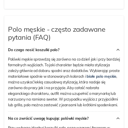
Polo męskie - często zadawane
pytania (FAQ)
Do czego nosić koszulki polo?
Polówki męskie sprawdzą się zarówno na co dzień jak i przy bardziej
formalnych wyjściach. To jaki charakter będzie miała stylizacja
zależy głównie od doboru spodni oraz dodatków. Wybierając proste
materiałowe spodnie w stonowanych kolorach i
białe polo męskie
,
można uzyskać lekką casualową stylizację, która nadaje się
zarówno do pracy jak i na przyjęcie. Aby całość nabrała
eleganckiego charakteru, outfit można uzupełnić o marynarkę lub
narzucony na ramiona sweter. W przypadku wyjścia z przyjaciółmi
lub grilla, polo można zestawić z jeansami lub krótkimi spodenkami.
Na co zwrócić uwagę kupując polówki męskie?
Przy wyborze idealnej koszulki polo, poza wzorem i fasonem w