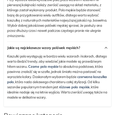
pierwszej kolejności należy zwrócić uwagę na skład materiału, z
którego został wykonany produkt. Polo męskie będzie stanowić
bazę do przygotowania wielu outfitów, dlatego warto wybrać
koszulkę z naturalnych materiałów najwyższej jakości np. bawełna.
Wybór dobrej jakościowo polówki męskiej sprawi, że posłuży ona
przez dłuższy czas i nawet podczas częstego pranie nie ulegnie
zniszczeniu.
Jakie są najciekawsze wzory polówek męskich?
Koszulki polo występują w bardzo wielu wzorach i kolorach, dlatego
warto śledzić trendy, aby wiedzieć jakie modele są prawdziwym
hitem sezonu.
Czarne polo męskie
to absolutna podstawa, która
powinna znaleźć się w szafie, jednak śmiało można postawić na
wyraziste kolory. Doskonałym wyborem będzie
czerwona koszulka
polo
, która nada ciekawego charakteru całej stylizacji. Od kilku
sezonów popularnym trendem jest
różowe polo męskie
, które
idealnie nadaje się na letnie wyjścia. Warto zwrócić uwagę także na
modele w delikatne wzory.