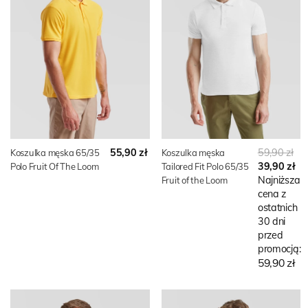
55,90 zł
59,90 zł
Koszulka męska 65/35
Koszulka męska
39,90 zł
Polo Fruit Of The Loom
Tailored Fit Polo 65/35
Najniższa
Fruit of the Loom
cena z
ostatnich
30 dni
przed
promocją:
59,90 zł