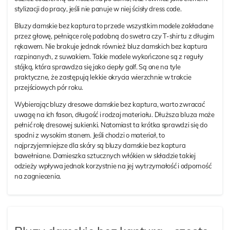
stylizacji do pracy, jeśli nie panuje w niej ścisły dress code.
Bluzy damskie bez kaptura to przede wszystkim modele zakładane
przez głowę, pełniące rolę podobną do swetra czy T-shirtu z długim
rękawem. Nie brakuje jednak również bluz damskich bez kaptura
rozpinanych, z suwakiem. Takie modele wykończone są z reguły
stójką, która sprawdza się jako ciepły golf. Są one na tyle
praktyczne, że zastępują lekkie okrycia wierzchnie w trakcie
przejściowych pór roku.
Wybierając bluzy dresowe damskie bez kaptura, warto zwracać
uwagę na ich fason, długość i rodzaj materiału. Dłuższa bluza może
pełnić rolę dresowej sukienki. Natomiast ta krótka sprawdzi się do
spodni z wysokim stanem. Jeśli chodzi o materiał, to
najprzyjemniejsze dla skóry są bluzy damskie bez kaptura
bawełniane. Domieszka sztucznych włókien w składzie takiej
odzieży wpływa jednak korzystnie na jej wytrzymałość i odporność
na zagniecenia.