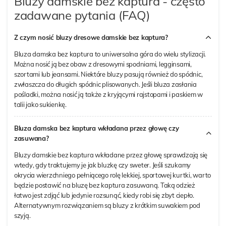
Bluzy damskie bez kaptura - często
zadawane pytania (FAQ)
Z czym nosić bluzy dresowe damskie bez kaptura?
Bluza damska bez kaptura to uniwersalna góra do wielu stylizacji.
Można nosić ją bez obaw z dresowymi spodniami, legginsami,
szortami lub jeansami. Niektóre bluzy pasują również do spódnic,
zwłaszcza do długich spódnic plisowanych. Jeśli bluza zasłania
pośladki, można nosić ją także z kryjącymi rajstopami i paskiem w
talii jako sukienkę.
Bluza damska bez kaptura wkładana przez głowę czy
zasuwana?
Bluzy damskie bez kaptura wkładane przez głowę sprawdzają się
wtedy, gdy traktujemy je jak bluzkę czy sweter. Jeśli szukamy
okrycia wierzchniego pełniącego rolę lekkiej, sportowej kurtki, warto
będzie postawić na bluzę bez kaptura zasuwaną. Taką odzież
łatwo jest zdjąć lub jedynie rozsunąć, kiedy robi się zbyt ciepło.
Alternatywnym rozwiązaniem są bluzy z krótkim suwakiem pod
szyją.