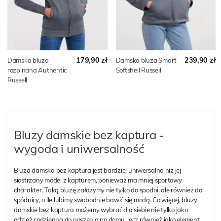
179,90 zł
239,90 zł
Damska bluza
Damska bluza Smart
rozpinana Authentic
Softshell Russell
Russell
Bluzy damskie bez kaptura -
wygoda i uniwersalność
Bluza damska bez kaptura jest bardziej uniwersalna niż jej
siostrzany model z kapturem, ponieważ ma mniej sportowy
charakter. Taką bluzę założymy nie tylko do spodni, ale również do
spódnicy, o ile lubimy swobodnie bawić się modą. Co więcej, bluzy
damskie bez kaptura możemy wybrać dla siebie nie tylko jako
odzież codzienną do noszenia po domu, lecz również jako element