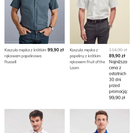
99,90 zł
114,90 zł
Koszula męska z krótkim
Koszula męska z
89,90 zł
rękawem popelinowa
popeliny z krótkim
Najniższa
Russell
rękawem Fruit of the
cena z
Loom
ostatnich
30 dni
przed
promocją:
99,90 zł