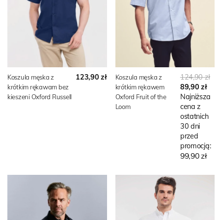
123,90 zł
124,90 zł
Koszula męska z
Koszula męska z
89,90 zł
krótkim rękawam bez
krótkim rękawem
Najniższa
kieszeni Oxford Russell
Oxford Fruit of the
cena z
Loom
ostatnich
30 dni
przed
promocją:
99,90 zł