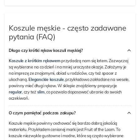
Koszule męskie - często zadawane
pytania (FAQ)
Długo czy krótki rękaw koszuli męskiej?
Koszule z krótkim rękawem
przydadzą nam się latem. Zazwyczaj
są wybierane na co dzień i na mniej uroczyste okazje. Założymy je
na imprezę ze znajomymi, obiad u rodziców, czy też spacer z
ukochaną.
Eleganckie koszule
, przykładowo zakładane na wesele,
powinny mieć długi rękaw. W sklepie znajdziemy propozycje
regular
, czy też
slim
, co pozwala dopasować ubranie do swoich
oczekiwań.
O czym pamiętać podczas zakupu?
Koszule męskie powinny cechować się bardzo dobrą jakością
materiału. Przykładem cenionej marki jest Fruit of the Loom. To
koszule niezwykle gustowne i modne, które są często wybierane