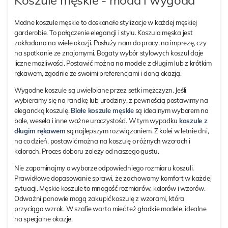
Koszule męskie - moda i wygoda
Modne koszule męskie to doskonałe stylizacje w każdej męskiej
garderobie. To połączenie elegancji i stylu. Koszula męska jest
zakładana na wiele okazji. Posłuży nam do pracy, na imprezę, czy
na spotkanie ze znajomymi. Bogaty wybór stylowych koszul daje
liczne możliwości. Postawić można na modele z długim lub z krótkim
rękawem, zgodnie ze swoimi preferencjami i daną okazją.
Wygodne koszule są uwielbiane przez setki mężczyzn. Jeśli
wybieramy się na randkę lub urodziny, z pewnością postawimy na
elegancką koszulę.
Białe koszule męskie
są idealnym wyborem na
bale, wesela i inne ważne uroczystości. W tym wypadku
koszule z
długim rękawem
są najlepszym rozwiązaniem. Z kolei w letnie dni,
na co dzień, postawić można na koszulę o różnych wzorach i
kolorach. Proces doboru zależy od naszego gustu.
Nie zapominajmy o wyborze odpowiedniego rozmiaru koszuli.
Prawidłowe dopasowanie sprawi, że zachowamy komfort w każdej
sytuacji. Męskie koszule to mnogość rozmiarów, kolorów i wzorów.
Odważni panowie mogą zakupić koszulę z wzorami, która
przyciąga wzrok. W szafie warto mieć też gładkie modele, idealne
na specjalne okazje.