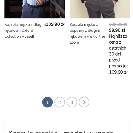
139,90 zł
139,90 zł
Koszula męska z długim
Koszula męska z
99,90 zł
rękawem Oxford
popeliny z długim
Najniższa
Collection Russell
rękawem Fruit of the
cena z
Loom
ostatnich
30 dni
przed
promocją:
109,90 zł
1
2
3