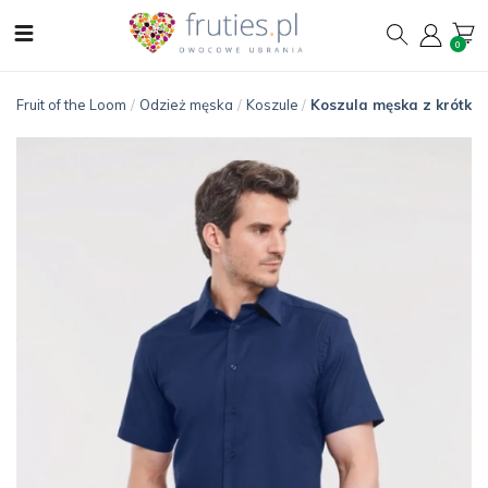
0
Fruit of the Loom
/
Odzież męska
/
Koszule
/
Koszula męska z krótkim