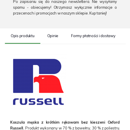
Po zapisaniu się do naszego newslettera. Nie wysyłamy
spamu - obiecujemy! Otrzymasz wyłącznie informacje o
przecenach i promocjach w naszym sklepie. Kup taniej!
Opis produktu
Opinie
Formy płatności i dostawy
S
Koszula męska z krótkim rękawam bez kieszeni Oxford
Russell.
Produkt wykonany w 70 % z bawełny, 30 % z poliestru.