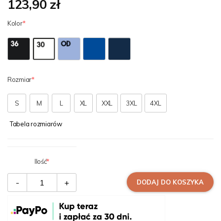
123,90 zł
Kolor
Rozmiar
S
M
L
XL
XXL
3XL
4XL
Tabela rozmiarów
Ilość
-
+
DODAJ DO KOSZYKA