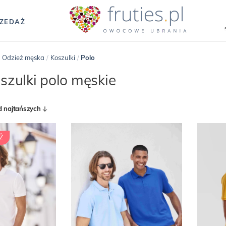
ZEDAŻ
/
Odzież męska
/
Koszulki
/
Polo
szulki polo męskie
d najtańszych
Ż