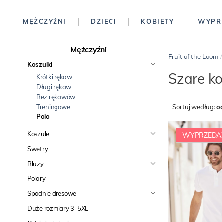
MĘŻCZYŹNI
DZIECI
KOBIETY
WYPR
Mężczyźni
Fruit of the Loom
Koszulki
Szare ko
Krótki rękaw
Długi rękaw
Bez rękawów
Treningowe
Sortuj według:
o
Polo
Koszule
WYPRZEDA
Swetry
Bluzy
Polary
Spodnie dresowe
Duże rozmiary 3-5XL