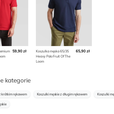
59,90 zł
65,90 zł
remium
Koszulka męska 65/35
Loom
Heavy Polo Fruit Of The
Loom
e kategorie
 z krótkim rękawem
Koszulki męskie z długim rękawem
Koszulki m
ęskie