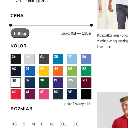
Odzież ekologiczna
CENA
Filtruj
Cena:
0zł — 110zł
Koszulka męska Ico
z odrywaną metką 
KOLOR
the Loom
pokaż wszystkie
ROZMIAR
XS
S
M
L
XL
XXL
3XL