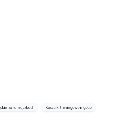
ęskie na ramiączkach
Koszulki treningowe męskie