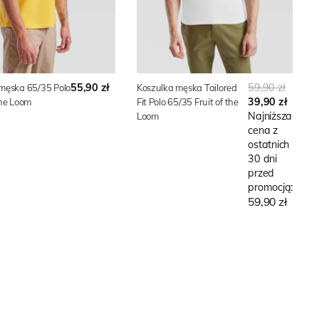
55,90 zł
59,90 zł
męska 65/35 Polo
Koszulka męska Tailored
39,90 zł
The Loom
Fit Polo 65/35 Fruit of the
Najniższa
Loom
cena z
ostatnich
30 dni
przed
promocją:
59,90 zł