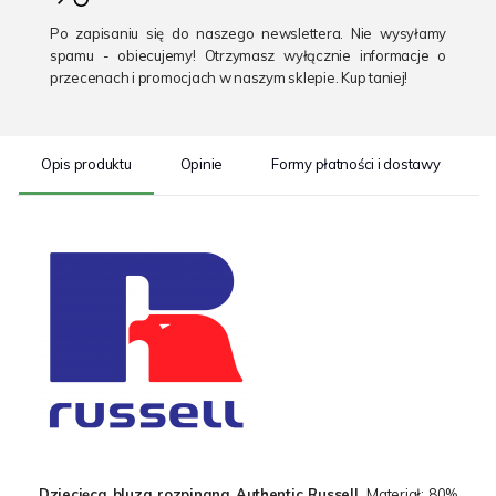
Po zapisaniu się do naszego newslettera. Nie wysyłamy
spamu - obiecujemy! Otrzymasz wyłącznie informacje o
przecenach i promocjach w naszym sklepie. Kup taniej!
Opis produktu
Opinie
Formy płatności i dostawy
S
Dziecięca bluza rozpinana Authentic Russell.
Materiał: 80%