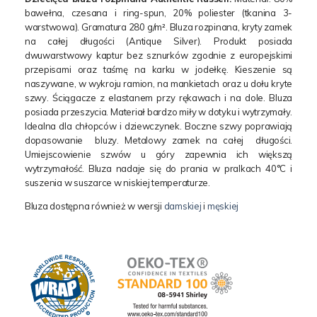
bawełna, czesana i ring-spun, 20% poliester (tkanina 3-
warstwowa). Gramatura 280 g/m². Bluza rozpinana, kryty zamek
na całej długości (Antique Silver). Produkt posiada
dwuwarstwowy kaptur bez sznurków zgodnie z europejskimi
przepisami oraz taśmę na karku w jodełkę. Kieszenie są
naszywane, w wykroju ramion, na mankietach oraz u dołu kryte
szwy. Ściągacze z elastanem przy rękawach i na dole. Bluza
posiada przeszycia. Materiał bardzo miły w dotyku i wytrzymały.
Idealna dla chłopców i dziewczynek. Boczne szwy poprawiają
dopasowanie bluzy. Metalowy zamek na całej długości.
Umiejscowienie szwów u góry zapewnia ich większą
wytrzymałość. Bluza nadaje się do prania w pralkach 40°C i
suszenia w suszarce w niskiej temperaturze.
Bluza dostępna również w wersji
damskiej
i
męskiej