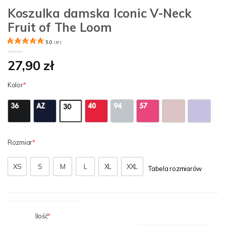
Koszulka damska Iconic V-Neck
Fruit of The Loom
5.0
(
57
)
27,90 zł
Kolor
Rozmiar
XS
S
M
L
XL
XXL
Tabela rozmiarów
Ilość