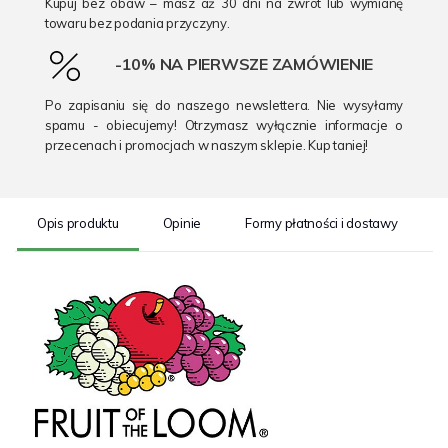
Kupuj bez obaw – masz aż 30 dni na zwrot lub wymianę
towaru bez podania przyczyny.
-10% NA PIERWSZE ZAMÓWIENIE
Po zapisaniu się do naszego newslettera. Nie wysyłamy
spamu - obiecujemy! Otrzymasz wyłącznie informacje o
przecenach i promocjach w naszym sklepie. Kup taniej!
Opis produktu
Opinie
Formy płatności i dostawy
S