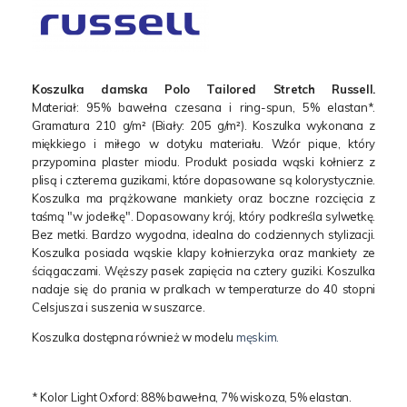
Koszulka damska Polo Tailored Stretch Russell.
Materiał: 95% bawełna czesana i ring-spun, 5% elastan*.
Gramatura 210 g/m² (Biały: 205 g/m²). Koszulka wykonana z
miękkiego i miłego w dotyku materiału. Wzór pique, który
przypomina plaster miodu. Produkt posiada wąski kołnierz z
plisą i czterema guzikami, które dopasowane są kolorystycznie.
Koszulka ma prążkowane mankiety oraz boczne rozcięcia z
taśmą "w jodełkę". Dopasowany krój, który podkreśla sylwetkę.
Bez metki. Bardzo wygodna, idealna do codziennych stylizacji.
Koszulka posiada wąskie klapy kołnierzyka oraz mankiety ze
ściągaczami. Węższy pasek zapięcia na cztery guziki. Koszulka
nadaje się do prania w pralkach w temperaturze do 40 stopni
Celsjusza i suszenia w suszarce.
Koszulka dostępna również w modelu
męskim.
* Kolor Light Oxford: 88% bawełna, 7% wiskoza, 5% elastan.