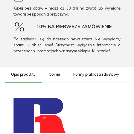
Kupuj bez obaw – masz aż 30 dni na zwrot lub wymianę
towaru bez podania przyczyny.
-10% NA PIERWSZE ZAMÓWIENIE
Po zapisaniu się do naszego newslettera. Nie wysyłamy
spamu - obiecujemy! Otrzymasz wyłącznie informacje o
przecenach i promocjach w naszym sklepie. Kup taniej!
Opis produktu
Opinie
Formy płatności i dostawy
S