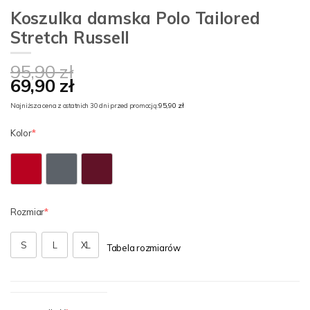
Koszulka damska Polo Tailored
Stretch Russell
95,90 zł
69,90 zł
95,90 zł
Najniższa cena z ostatnich 30 dni przed promocją:
Kolor
Rozmiar
S
L
XL
Tabela rozmiarów