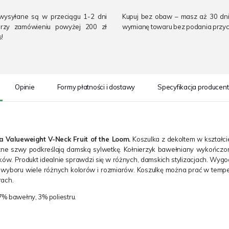
wysyłane są w przeciągu 1-2 dni
Kupuj bez obaw – masz aż 30 dni
Przy zamówieniu powyżej 200 zł
wymianę towaru bez podania przyc
s!
Opinie
Formy płatności i dostawy
Specyfikacja producen
 Valueweight V-Neck Fruit of the Loom.
Koszulka z dekoltem w kształc
zne szwy podkreślają damską sylwetkę. Kołnierzyk bawełniany wykończony
ów. Produkt idealnie sprawdzi się w różnych, damskich stylizacjach. Wyg
o wyboru wiele różnych kolorów i rozmiarów. Koszulkę można prać w tempe
rach.
7% bawełny, 3% poliestru.