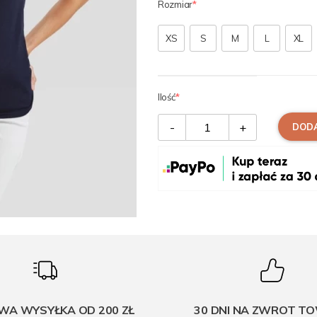
Rozmiar
XS
S
M
L
XL
Ilość
-
+
DODA
A WYSYŁKA OD 200 ZŁ
30 DNI NA ZWROT T