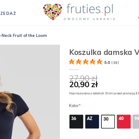
ZEDAŻ
Neck Fruit of the Loom
Koszulka damska V-
5.0
(
39
)
27,90 zł
20,90 zł
27
Najniższa cena z ostatnich 30 dni przed promocją:
Kolor