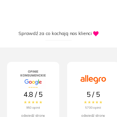
Sprawdź za co kochają nas klienci
4.8 / 5
5 / 5
950 opinii
5700 opinii
odwiedź stronę
odwiedź stronę