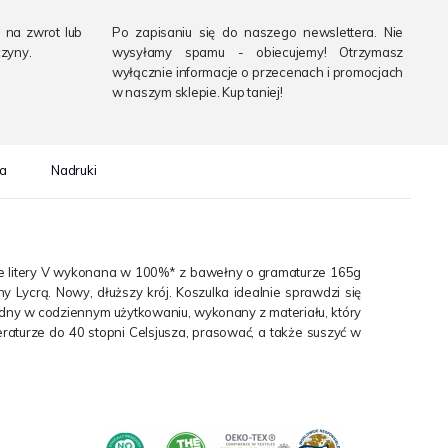
 na zwrot lub
Po zapisaniu się do naszego newslettera. Nie
zyny.
wysyłamy spamu - obiecujemy! Otrzymasz
wyłącznie informacje o przecenach i promocjach
w naszym sklepie. Kup taniej!
ta
Nadruki
ie litery V wykonana w 100%* z bawełny o gramaturze 165g
 Lycrą. Nowy, dłuższy krój. Koszulka idealnie sprawdzi się
odny w codziennym użytkowaniu, wykonany z materiału, który
raturze do 40 stopni Celsjusza, prasować, a także suszyć w