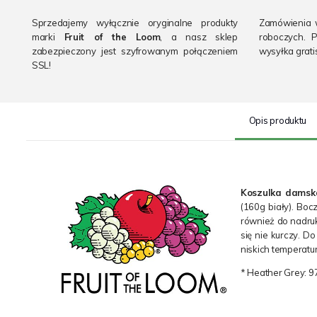
Sprzedajemy wyłącznie oryginalne produkty
Zamówienia 
marki
Fruit of the Loom
, a nasz sklep
roboczych. 
zabezpieczony jest szyfrowanym połączeniem
wysyłka grati
SSL!
Opis produktu
Koszulka damska
(160g biały). Boc
również do nadruk
się nie kurczy. D
niskich temperatu
* Heather Grey: 9