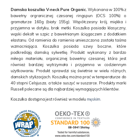
Damska koszulka V-neck Pure Organic.
Wykonana w 100% z
bawełny orgranicznej czesanej ringspun (OCS 100%) o
gramaturze 160g (biały 155g). Współczesny krój, miękka i
przyjemna w dotyku, brak metki. Koszulka posiada klasyczny,
wąski dekolt w szpic z bawełnianym ściągaczem z dodatkiem
elastanu. Od ramienia do ramienia umieszczona została taśma
wzmacniająca. Koszulka posiada szwy boczne, które
podkreślają damską sylwetkę. Produkt wykonany z bardzo
miłego materiału, organicznej bawełny czesanej, która jest
również bardziej wytrzymała i przyjemna w codziennym
użytkowaniu. Produkt sprawdzi się świetnie w wielu różnych,
damskich stylizacjach. Koszulkę można prać w temperaturze do
40 stopni Celsjusza, a także suszyć w suszarce. Produkty marki
Russell polecane są dla najbardziej wymagających klientów.
Koszulka dostępna jest również w modelu
męskim.