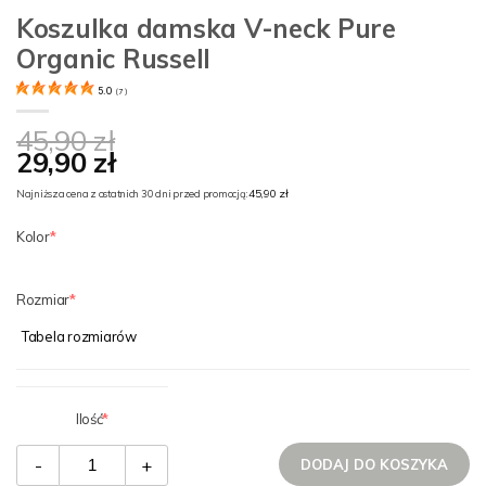
Koszulka damska V-neck Pure
Organic Russell
5.0
(
7
)
45,90 zł
29,90 zł
45,90 zł
Najniższa cena z ostatnich 30 dni przed promocją:
Kolor
Rozmiar
Tabela rozmiarów
Ilość
-
+
DODAJ DO KOSZYKA