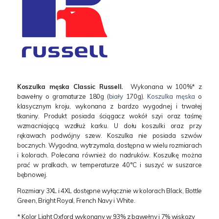
Koszulka męska Classic Russell.
Wykonana w 100%* z
bawełny o gramaturze 180g (
biały
170g).
Koszulka męska
o
klasycznym kroju, wykonana z bardzo wygodnej i trwałej
tkaniny. Produkt posiada ściągacz wokół szyi oraz taśmę
wzmacniającą wzdłuż karku. U dołu koszulki oraz przy
rękawach podwójny szew. Koszulka nie posiada szwów
bocznych. Wygodna, wytrzymala, dostępna w wielu rozmiarach
i kolorach. Polecana również do nadruków. Koszulkę można
prać w pralkach, w temperaturze 40°C i suszyć w suszarce
bębnowej.
Rozmiary 3XL i 4XL dostępne wyłącznie w kolorach Black, Bottle
Green, Bright Royal, French Navy i White.
* Kolor Light Oxford wykonany w 93% z bawełny i 7% wiskozy