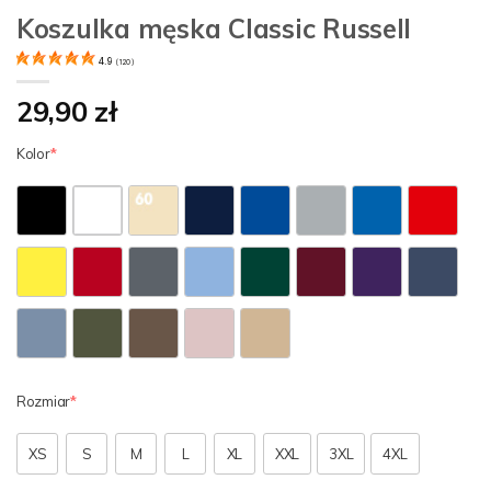
Koszulka męska Classic Russell
4.9
(
120
)
29,90 zł
Kolor
Rozmiar
XS
S
M
L
XL
XXL
3XL
4XL