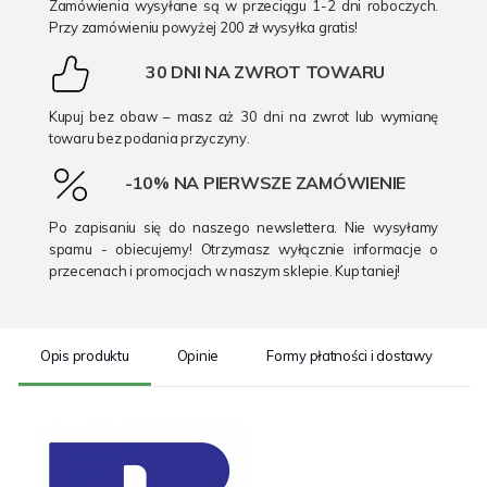
Zamówienia wysyłane są w przeciągu 1-2 dni roboczych.
Przy zamówieniu powyżej 200 zł wysyłka gratis!
30 DNI NA ZWROT TOWARU
Kupuj bez obaw – masz aż 30 dni na zwrot lub wymianę
towaru bez podania przyczyny.
-10% NA PIERWSZE ZAMÓWIENIE
Po zapisaniu się do naszego newslettera. Nie wysyłamy
spamu - obiecujemy! Otrzymasz wyłącznie informacje o
przecenach i promocjach w naszym sklepie. Kup taniej!
Opis produktu
Opinie
Formy płatności i dostawy
S