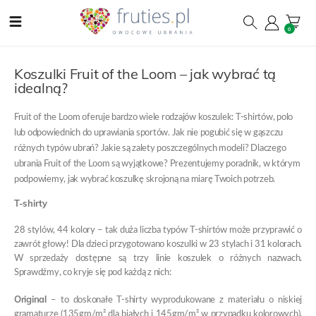
0
Koszulki Fruit of the Loom – jak wybrać tą
idealną?
Fruit of the Loom oferuje bardzo wiele rodzajów koszulek: T-shirtów, polo
lub odpowiednich do uprawiania sportów. Jak nie pogubić się w gąszczu
różnych typów ubrań? Jakie są zalety poszczególnych modeli? Dlaczego
ubrania Fruit of the Loom są wyjątkowe? Prezentujemy poradnik, w którym
podpowiemy, jak wybrać koszulkę skrojoną na miarę Twoich potrzeb.
T-shirty
28 stylów, 44 kolory – tak duża liczba typów T-shirtów może przyprawić o
zawrót głowy! Dla dzieci przygotowano koszulki w 23 stylach i 31 kolorach.
W sprzedaży dostępne są trzy linie koszulek o różnych nazwach.
Sprawdźmy, co kryje się pod każdą z nich:
Original
– to doskonałe T-shirty wyprodukowane z materiału o niskiej
gramaturze (135gm/m² dla białych i 145gm/m² w przypadku kolorowych).