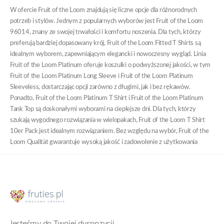
W ofercie Fruit of the Loom znajdują się liczne opcje dla różnorodnych
potrzeb i stylów. Jednym z popularnych wyborów jest Fruit of the Loom
96014, znany ze swojej trwałości i komfortu noszenia. Dla tych, którzy
preferują bardziej dopasowany krój, Fruit of the Loom Fitted T Shirts są
idealnym wyborem, zapewniającym elegancki i nowoczesny wygląd. Linia
Fruit of the Loom Platinum oferuje koszulki o podwyższonej jakości, w tym
Fruit of the Loom Platinum Long Sleeve i Fruit of the Loom Platinum
Sleeveless, dostarczając opcji zarówno z długimi, jak i bez rękawów.
Ponadto, Fruit of the Loom Platinum T Shirt i Fruit of the Loom Platinum
Tank Top są doskonałymi wyborami na cieplejsze dni. Dla tych, którzy
szukają wygodnego rozwiązania w wielopakach, Fruit of the Loom T Shirt
10er Pack jest idealnym rozwiązaniem. Bez względu na wybór, Fruit of the
Loom Qualität gwarantuje wysoką jakość i zadowolenie z użytkowania
Jesteśmy do Twojej dyspozycji