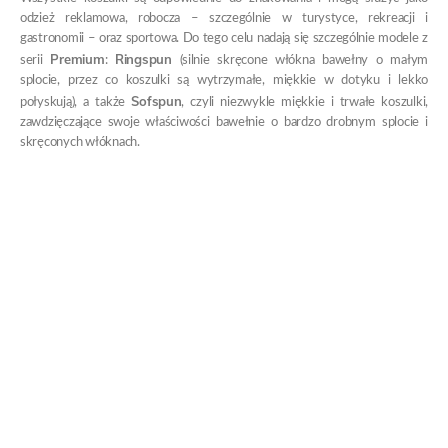
odzież reklamowa, robocza – szczególnie w turystyce, rekreacji i
gastronomii – oraz sportowa. Do tego celu nadają się szczególnie modele z
Premium
Ringspun
serii
:
(silnie skręcone włókna bawełny o małym
splocie, przez co koszulki są wytrzymałe, miękkie w dotyku i lekko
Sofspun
połyskują), a także
, czyli niezwykle miękkie i trwałe koszulki,
zawdzięczające swoje właściwości bawełnie o bardzo drobnym splocie i
skręconych włóknach.