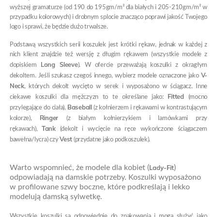
wyższej gramaturze (od 190 do 195gm/m² dla białych i 205-210gm/m² w
przypadku kolorowych) i drobnym splocie znacząco poprawi jakość Twojego
logo i sprawi, że będzie dużo trwalsze.
Podstawą wszystkich serii koszulek jest krótki rękaw, jednak w każdej z
nich klient znajdzie też wersję z długim rękawem (wszystkie modele z
Long Sleeve
dopiskiem
). W ofercie przeważają koszulki z okragłym
V-
dekoltem. Jeśli szukasz czegoś innego, wybierz modele oznaczone jako
Neck
, których dekolt wycięto w serek i wyposażono w ściągacz. Inne
Fitted
ciekawe koszulki dla mężczyzn to te określane jako:
(mocno
Baseball
przylegające do ciała),
(z kołnierzem i rękawami w kontrastującym
Ringer
kolorze),
(z białym kołnierzykiem i lamówkami przy
Tank
rękawach),
(dekolt i wycięcie na ręce wykończone ściągaczem
Vest
bawełna/lycra) czy
(przydatne jako podkoszulek).
Warto wspomnieć, że modele dla kobiet (
Lady-Fit
)
odpowiadają na damskie potrzeby. Koszulki wyposażono
w profilowane szwy boczne, które podkreślają i lekko
modelują damską sylwetkę.
Wszystkie koszulki są odpowiednie do znakowania i mogą służyć jako