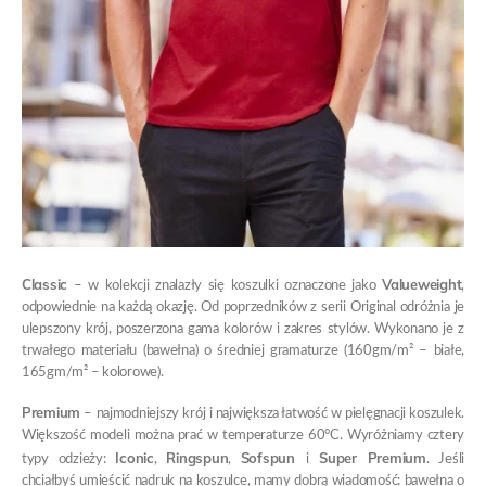
Classic
Valueweight
– w kolekcji znalazły się koszulki oznaczone jako
,
odpowiednie na każdą okazję. Od poprzedników z serii Original odróżnia je
ulepszony krój, poszerzona gama kolorów i zakres stylów. Wykonano je z
trwałego materiału (bawełna) o średniej gramaturze (160gm/m² – białe,
165gm/m² – kolorowe).
Premium
– najmodniejszy krój i największa łatwość w pielęgnacji koszulek.
Większość modeli można prać w temperaturze 60°C. Wyróżniamy cztery
Iconic
Ringspun
Sofspun
Super Premium
typy odzieży:
,
,
i
. Jeśli
chciałbyś umieścić nadruk na koszulce, mamy dobrą wiadomość: bawełna o