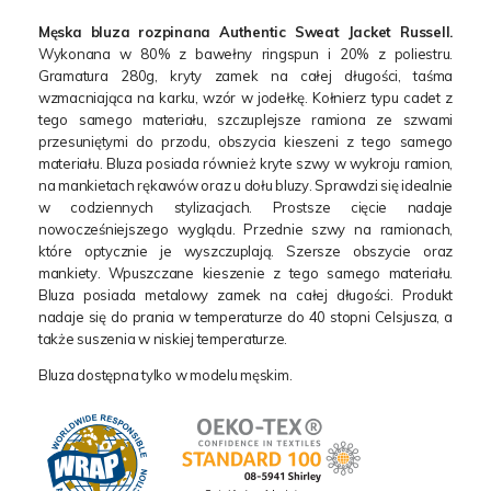
Męska bluza rozpinana Authentic Sweat Jacket Russell.
Wykonana w 80% z bawełny ringspun i 20% z poliestru.
Gramatura 280g, kryty zamek na całej długości, taśma
wzmacniająca na karku, wzór w jodełkę. Kołnierz typu cadet z
tego samego materiału, szczuplejsze ramiona ze szwami
przesuniętymi do przodu, obszycia kieszeni z tego samego
materiału. Bluza posiada również kryte szwy w wykroju ramion,
na mankietach rękawów oraz u dołu bluzy. Sprawdzi się idealnie
w codziennych stylizacjach. Prostsze cięcie nadaje
nowocześniejszego wyglądu. Przednie szwy na ramionach,
które optycznie je wyszczuplają. Szersze obszycie oraz
mankiety. Wpuszczane kieszenie z tego samego materiału.
Bluza posiada metalowy zamek na całej długości. Produkt
nadaje się do prania w temperaturze do 40 stopni Celsjusza, a
także suszenia w niskiej temperaturze.
Bluza dostępna tylko w modelu męskim.