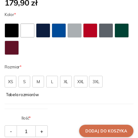
179,90 zł
Kolor
Rozmiar
XS
S
M
L
XL
XXL
3XL
Tabela rozmiarów
Ilość
-
+
DODAJ DO KOSZYKA