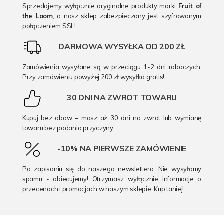
Sprzedajemy wyłącznie oryginalne produkty marki
Fruit of
the Loom
, a nasz sklep zabezpieczony jest szyfrowanym
połączeniem SSL!
DARMOWA WYSYŁKA OD 200 ZŁ
Zamówienia wysyłane są w przeciągu 1-2 dni roboczych.
Przy zamówieniu powyżej 200 zł wysyłka gratis!
30 DNI NA ZWROT TOWARU
Kupuj bez obaw – masz aż 30 dni na zwrot lub wymianę
towaru bez podania przyczyny.
-10% NA PIERWSZE ZAMÓWIENIE
Po zapisaniu się do naszego newslettera. Nie wysyłamy
spamu - obiecujemy! Otrzymasz wyłącznie informacje o
przecenach i promocjach w naszym sklepie. Kup taniej!