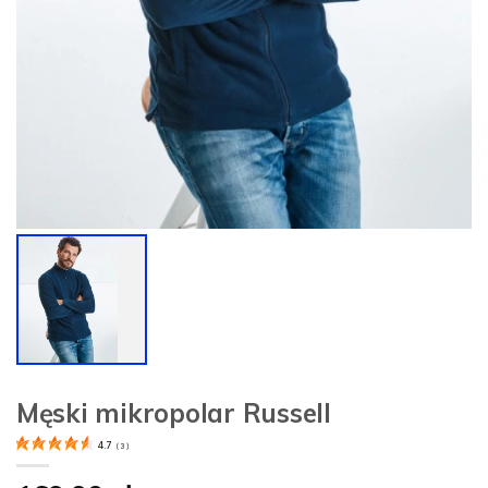
Męski mikropolar Russell
4.7
(
3
)