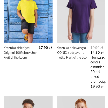
17,90 zł
19,90 zł
Koszulka dziecięca
Koszulka dziewczęca
14,90 zł
Original 100% bawełny
ICONIC z odrywaną
Najniższa
Fruit of the Loom
metką Fruit of the Loom
cena z
ostatnich
30 dni
przed
promocją:
19,90 zł