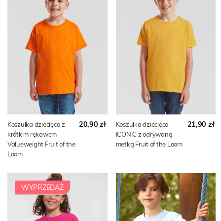
20,90 zł
21,90 zł
Koszulka dziecięca z
Koszulka dziecięca
krótkim rękawem
ICONIC z odrywaną
Valueweight Fruit of the
metką Fruit of the Loom
Loom
WYPRZEDAŻ