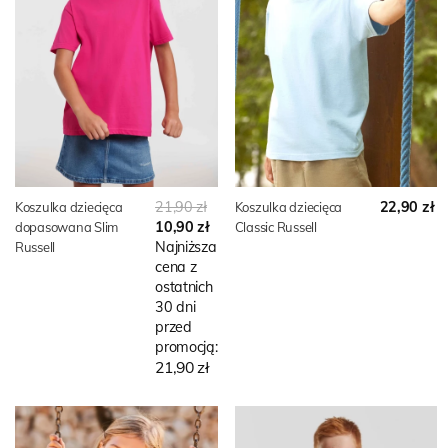
21,90 zł
22,90 zł
Koszulka dziecięca
Koszulka dziecięca
10,90 zł
dopasowana Slim
Classic Russell
Najniższa
Russell
cena z
ostatnich
30 dni
przed
promocją:
21,90 zł
NOWY