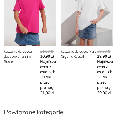
21,90 zł
39,90 zł
Koszulka dziecięca
Koszulka dziecięca Pure
10,90 zł
29,90 zł
dopasowana Slim
Organic Russell
Najniższa
Najniższa
Russell
cena z
cena z
ostatnich
ostatnich
30 dni
30 dni
przed
przed
promocją:
promocją:
21,90 zł
39,90 zł
Powiązane kategorie