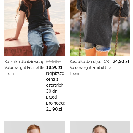
21,90 zł
24,90 zł
Koszulka dla dziewcząt
Koszulka dziecięca D/R
10,90 zł
Valueweight Fruit of the
Valueweight Fruit of the
Najniższa
Loom
Loom
cena z
ostatnich
30 dni
przed
promocją:
21,90 zł