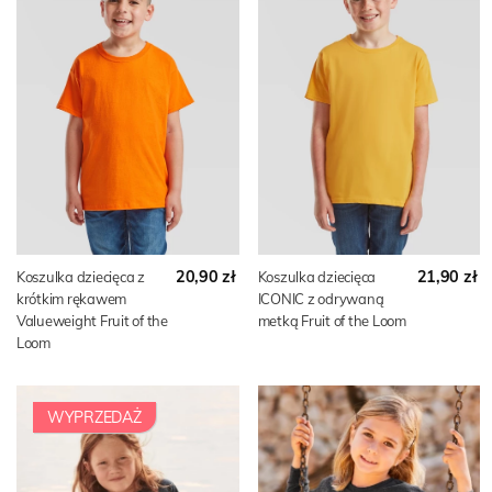
20,90 zł
21,90 zł
Koszulka dziecięca z
Koszulka dziecięca
krótkim rękawem
ICONIC z odrywaną
Valueweight Fruit of the
metką Fruit of the Loom
Loom
WYPRZEDAŻ