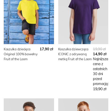
17,90 zł
19,90 zł
Koszulka dziecięca
Koszulka dziewczęca
14,90 zł
Original 100% bawełny
ICONIC z odrywaną
Najniższa
Fruit of the Loom
metką Fruit of the Loom
cena z
ostatnich
30 dni
przed
promocją:
19,90 zł