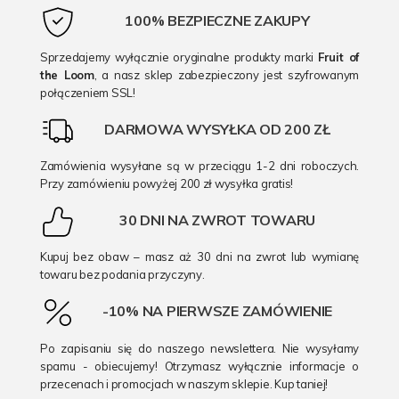
100% BEZPIECZNE ZAKUPY
Sprzedajemy wyłącznie oryginalne produkty marki
Fruit of
the Loom
, a nasz sklep zabezpieczony jest szyfrowanym
połączeniem SSL!
DARMOWA WYSYŁKA OD 200 ZŁ
Zamówienia wysyłane są w przeciągu 1-2 dni roboczych.
Przy zamówieniu powyżej 200 zł wysyłka gratis!
30 DNI NA ZWROT TOWARU
Kupuj bez obaw – masz aż 30 dni na zwrot lub wymianę
towaru bez podania przyczyny.
-10% NA PIERWSZE ZAMÓWIENIE
Po zapisaniu się do naszego newslettera. Nie wysyłamy
spamu - obiecujemy! Otrzymasz wyłącznie informacje o
przecenach i promocjach w naszym sklepie. Kup taniej!