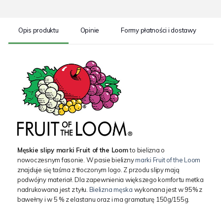
Opis produktu
Opinie
Formy płatności i dostawy
S
Męskie slipy marki Fruit of the Loom
to bielizna o
nowoczesnym fasonie. W pasie bielizny
marki Fruit of the Loom
znajduje się taśma z tłoczonym logo. Z przodu slipy mają
podwójny materiał. Dla zapewnienia większego komfortu metka
nadrukowana jest z tyłu.
Bielizna męska
wykonana jest w 95% z
bawełny i w 5 % z elastanu oraz i ma gramaturę 150g/155g.