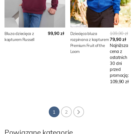
99,90 zł
109,90 zł
Bluza dziecięca z
Dziecięca bluza
79,90 zł
kapturem Russell
rozpinana z kapturem
Najniższa
Premium Fruit of the
cena z
Loom
ostatnich
30 dni
przed
promocją:
109,90 zł
1
2
Powiązane kategorie