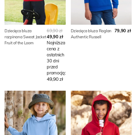
69,90 zł
79,90 zł
Dziecięca bluza
Dziecięca bluza Raglan
49,90 zł
rozpinana Sweat Jacket
Authentic Russell
Najniższa
Fruit of the Loom
cena z
ostatnich
30 dni
przed
promocją:
49,90 zł