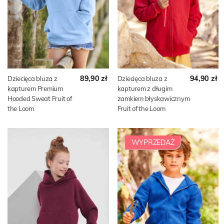
89,90 zł
94,90 zł
Dziecięca bluza z
Dziecięca bluza z
kapturem Premium
kapturem z długim
Hooded Sweat Fruit of
zamkiem błyskawicznym
the Loom
Fruit of the Loom
WYPRZEDAŻ