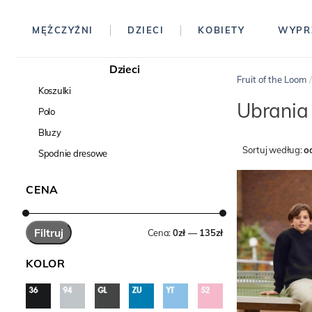
MĘŻCZYŹNI
DZIECI
KOBIETY
WYPR
Dzieci
Fruit of the Loom
Koszulki
Ubrania
Polo
Bluzy
Sortuj według:
o
Spodnie dresowe
CENA
Filtruj
Cena:
0zł — 135zł
KOLOR