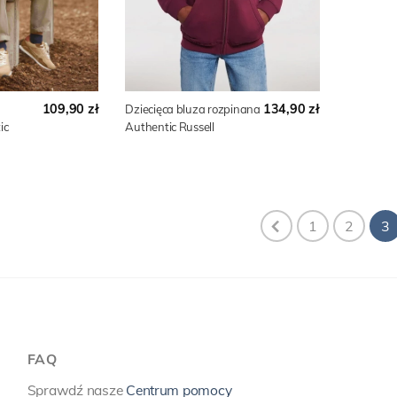
109,90 zł
134,90 zł
Dziecięca bluza rozpinana
ic
Authentic Russell
1
2
3
FAQ
Sprawdź nasze
Centrum pomocy