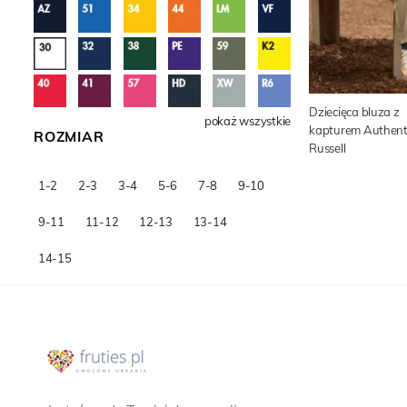
Dziecięca bluza z
pokaż wszystkie
kapturem Authent
ROZMIAR
Russell
1-2
2-3
3-4
5-6
7-8
9-10
9-11
11-12
12-13
13-14
14-15