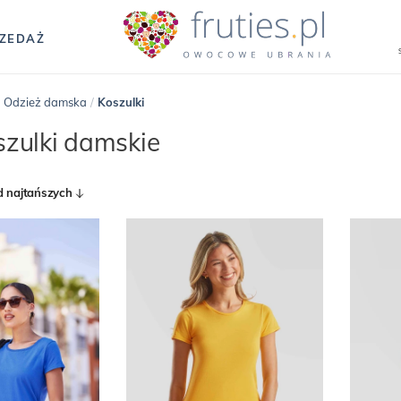
ZEDAŻ
/
Odzież damska
/
Koszulki
szulki damskie
d najtańszych