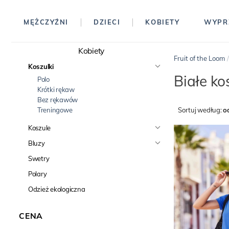
MĘŻCZYŹNI
DZIECI
KOBIETY
WYPR
Kobiety
Fruit of the Loom
Koszulki
Białe ko
Polo
Krótki rękaw
Bez rękawów
Treningowe
Sortuj według:
o
Koszule
Bluzy
Swetry
Polary
Odzież ekologiczna
CENA