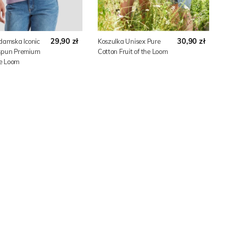
29,90 zł
30,90 zł
damska Iconic
Koszulka Unisex Pure
spun Premium
Cotton Fruit of the Loom
he Loom