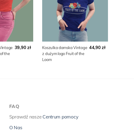
39,90 zł
44,90 zł
Vintage
Koszulka damska Vintage
of the
z dużym logo Fruit of the
Loom
FAQ
Sprawdź nasze
Centrum pomocy
O Nas