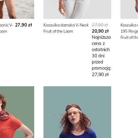
27,90 zł
27,90 zł
conic V-
Koszulka damska V-Neck
Koszulka 
20,90 zł
Loom
Fruit of the Loom
195 Ring
Najniższa
Fruit of t
cena z
ostatnich
30 dni
przed
promocją:
27,90 zł