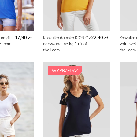
17,90 zł
22,90 zł
adyfit
Koszulka damska ICONIC z
Koszulka
he Loom
odrywaną metką Fruit of
Valueweigh
the Loom
the Loom
WYPRZEDAŻ