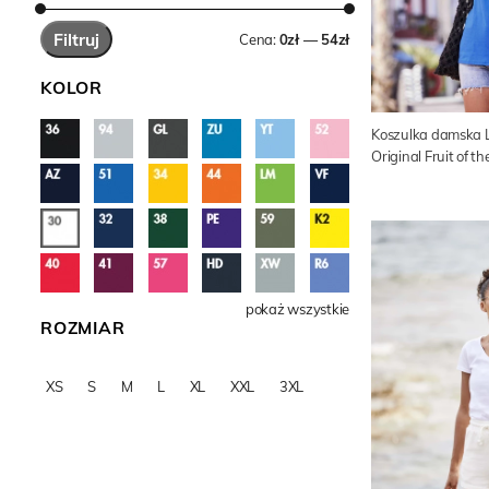
Filtruj
Cena:
0zł — 54zł
KOLOR
Koszulka damska L
Original Fruit of t
pokaż wszystkie
ROZMIAR
XS
S
M
L
XL
XXL
3XL