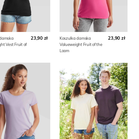
23,90 zł
23,90 zł
 damska
Koszulka damska
t Vest Fruit of
Valueweight Fruit of the
Loom